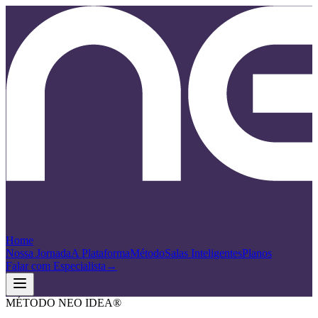
Home
Nossa Jornada
A Plataforma
Método
Salas Inteligentes
Planos
Falar com Especialista
→
MÉTODO NEO IDEA®