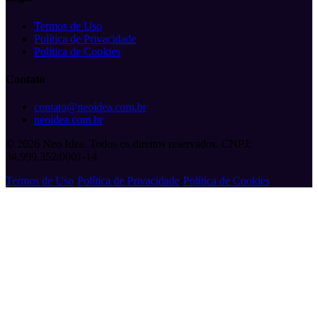
Termos de Uso
Política de Privacidade
Política de Cookies
Contato
contato@neoidea.com.br
neoidea.com.br
©
2026
Neo Idea. Todos os direitos reservados. CNPJ:
34.999.352/0001-14
Termos de Uso
·
Política de Privacidade
·
Política de Cookies