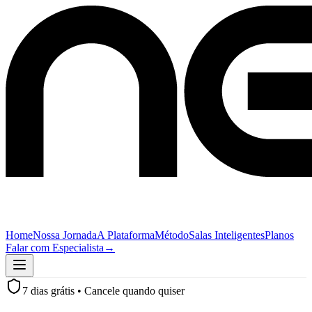
Home
Nossa Jornada
A Plataforma
Método
Salas Inteligentes
Planos
Falar com Especialista
→
7 dias grátis • Cancele quando quiser