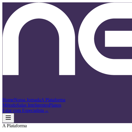
Home
Nossa Jornada
A Plataforma
Método
Salas Inteligentes
Planos
Falar com Especialista
→
A Plataforma